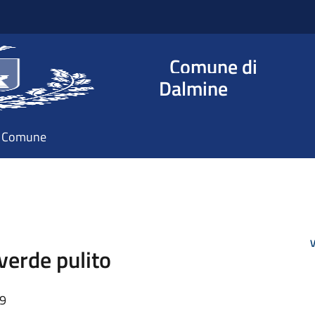
Comune di
Dalmine
il Comune
V
verde pulito
29