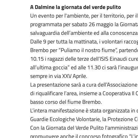
A Dalmine la giornata del verde pulito
Un evento per l'ambiente, per il territorio, per il
programmata per sabato 26 maggio la Giornata 
salvaguardia dell’ambiente ed alla conoscenza d
Dalle 9 per tutta la mattinata, i volontari raccog
Brembo per “Puliamo il nostro fiume”, partendo
10.15 i ragazzi delle terze dell’ISIS Einaudi cu
all’ultima goccia” ed alle 11.30 ci sarà l’inaugur
sempre in via XXV Aprile.
La presentazione sarà a cura dell’Associazion
di riqualificare l’area, insieme a Cooperativa Il
basso corso del fiume Brembo.
L’intera manifestazione è stata organizzata in
Guardie Ecologiche Volontarie, la Protezione Ci
Con la Giornata del Verde Pulito l'amministra
promuovere anche il concorso fotografico “L'in