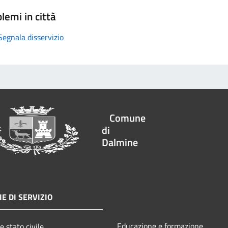
lemi in città
Segnala disservizio
Comune
di
Dalmine
E DI SERVIZIO
Educazione e formazione
e stato civile