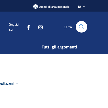
ITA
Accedi all'area personale
Seguici
Cerca
su
Tutti gli argomenti
edi azioni