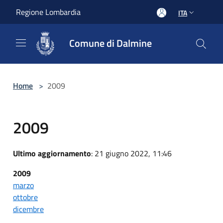
Salta al contenuto principale
Regione Lombardia
ITA
Comune di Dalmine
Home
>
2009
2009
Ultimo aggiornamento
: 21 giugno 2022, 11:46
2009
marzo
ottobre
dicembre