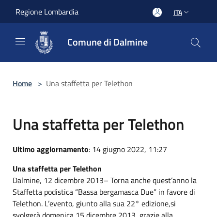
Salta al contenuto principale
Regione Lombardia
ITA
Comune di Dalmine
Home
>
Una staffetta per Telethon
Una staffetta per Telethon
Ultimo aggiornamento
: 14 giugno 2022, 11:27
Una staffetta per Telethon
Dalmine, 12 dicembre 2013– Torna anche quest’anno la
Staffetta podistica “Bassa bergamasca Due” in favore di
Telethon. L’evento, giunto alla sua 22° edizione,si
svolgerà domenica 15 dicembre 2013, grazie alla