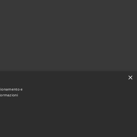
×
nzionamento e
nformazioni
Municipium
Accesso redazione
i Dalmine • Powered by
•