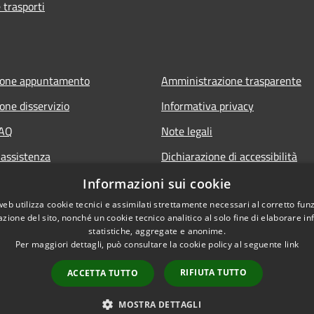
 trasporti
ione appuntamento
Amministrazione trasparente
one disservizio
Informativa privacy
FAQ
Note legali
 assistenza
Dichiarazione di accessibilità
Piano di miglioramento del sito
Informazioni sui cookie
web utilizza cookie tecnici e assimilati strettamente necessari al corretto fu
azione del sito, nonché un cookie tecnico analitico al solo fine di elaborare i
statistiche, aggregate e anonime.
Per maggiori dettagli, può consultare la cookie policy al seguente
link
RIFIUTA TUTTO
ACCETTA TUTTO
l sito
Copyright © 2026 • Comune d
MOSTRA DETTAGLI