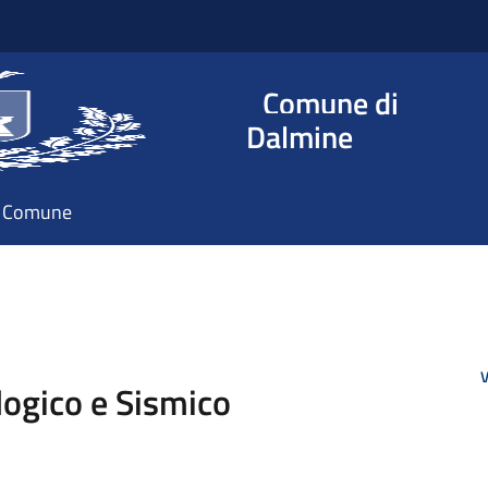
Comune di
Dalmine
il Comune
V
logico e Sismico