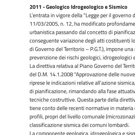
2011 - Geologico Idrogeologico e Sismico
L’entrata in vigore della "Legge per il governo del
11/03/2005, n. 12, ha modificato profondament
urbanistica passando dal concetto di pianificazi
conseguente variazione degli atti costituenti
di Governo del Territorio – P.G.T.), impone una ri
prevenzione dei rischi geologici, idrogeologici 
La direttiva relativa al Piano Governo del Terr
del D.M. 14.1.2008 "Approvazione delle nuove 
riprese le indicazioni relative all’azione sismica,
di pianificazione, rimandando alla fase attuati
tecniche costruttive. Questa parte della dirett
tiene conto delle recenti normative in materia d
profili, propri del livello comunale (microzonazi
classificazione sismica dei comuni lombardi.
La componente geologica, idrogeologica e sismi