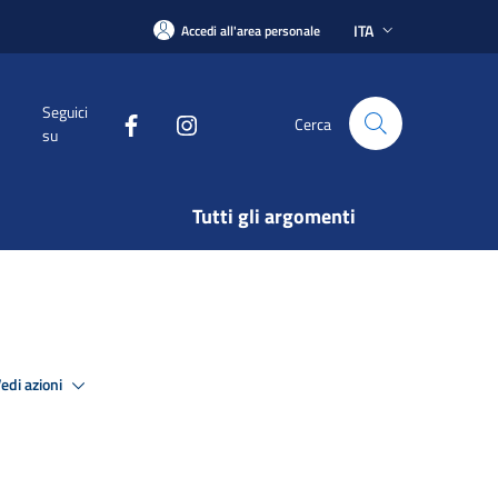
ITA
Accedi all'area personale
Seguici
Cerca
su
Tutti gli argomenti
edi azioni