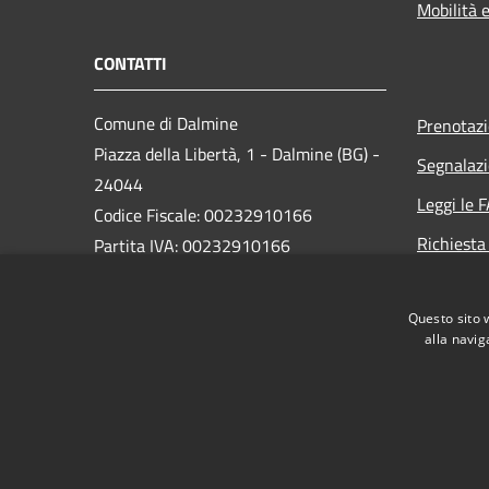
Mobilità e
CONTATTI
Comune di Dalmine
Prenotaz
Piazza della Libertà, 1 - Dalmine (BG) -
Segnalazi
24044
Leggi le 
Codice Fiscale: 00232910166
Richiesta
Partita IVA: 00232910166
PEC:
protocollo@pec.comune.dalmine.bg.it
Questo sito 
Centralino Unico: 035/62.24.711
alla navig
RSS
Accessibilità
Privacy
Cookie
Mappa de