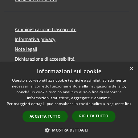
Amministrazione trasparente
Informativa privacy
Note legali
Dichiarazione di accessibilità
×
Piano di miglioramento del sito
Informazioni sui cookie
Questo sito web utilizza cookie tecnici e assimilati strettamente
necessari al corretto funzionamento e alla navigazione del sito,
nonché un cookie tecnico analitico al solo fine di elaborare
informazioni statistiche, aggregate e anonime.
RSS
Copyright © 2026 • Comune di
Per maggiori dettagli, può consultare la cookie policy al seguente
link
Accessibilità
Dalmine • Powered by
Privacy
Municipium
Accesso
•
RIFIUTA TUTTO
ACCETTA TUTTO
Cookie
redazione
Mappa del sito
MOSTRA DETTAGLI