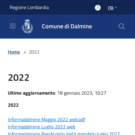
Salta al contenuto principale
Regione Lombardia
ITA
Comune di Dalmine
Home
>
2022
2022
Ultimo aggiornamento
: 18 gennaio 2023, 10:27
2022
Informadalmine Maggio 2022 web.pdf
Informadalmine Luglio 2022 web
Informadalmine Rendiconto metà mandato luglio 2022