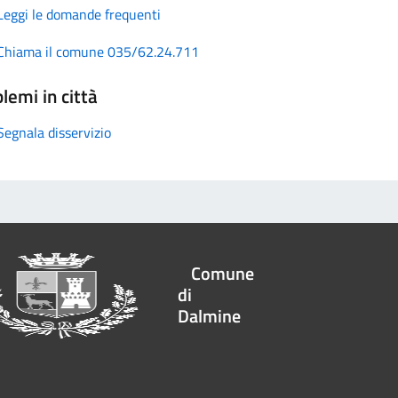
Leggi le domande frequenti
Chiama il comune 035/62.24.711
lemi in città
Segnala disservizio
Comune
di
Dalmine