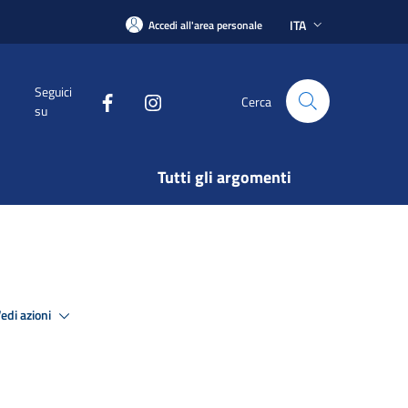
ITA
Accedi all'area personale
Seguici
Cerca
su
Tutti gli argomenti
edi azioni