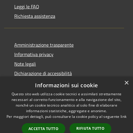
Leggi le FAQ
Richiesta assistenza
Amministrazione trasparente
Informativa privacy
Note legali
Dichiarazione di accessibilità
×
Piano di miglioramento del sito
Informazioni sui cookie
Questo sito web utilizza cookie tecnici e assimilati strettamente
necessari al corretto funzionamento e alla navigazione del sito,
nonché un cookie tecnico analitico al solo fine di elaborare
informazioni statistiche, aggregate e anonime.
RSS
Copyright © 2026 • Comune di
Per maggiori dettagli, può consultare la cookie policy al seguente
link
Accessibilità
Dalmine • Powered by
Privacy
Municipium
Accesso
•
RIFIUTA TUTTO
ACCETTA TUTTO