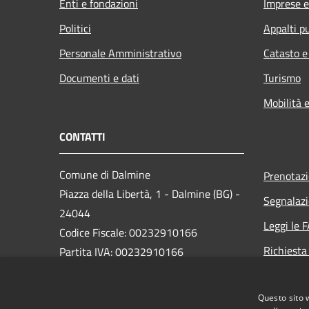
Enti e fondazioni
Imprese 
Politici
Appalti pu
Personale Amministrativo
Catasto e
Documenti e dati
Turismo
Mobilità e
CONTATTI
Comune di Dalmine
Prenotaz
Piazza della Libertà, 1 - Dalmine (BG) -
Segnalazi
24044
Leggi le 
Codice Fiscale: 00232910166
Richiesta
Partita IVA: 00232910166
PEC:
protocollo@pec.comune.dalmine.bg.it
Questo sito 