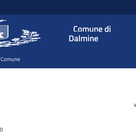
Comune di
Dalmine
il Comune
V
20