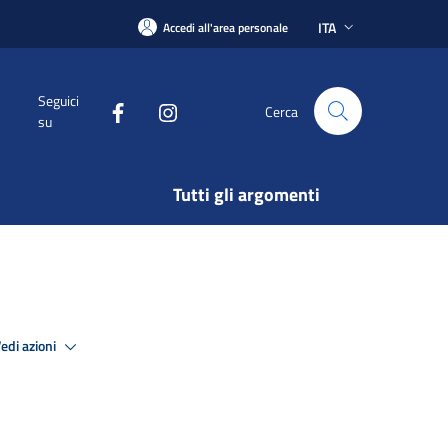
ITA
Accedi all'area personale
Seguici
Cerca
su
Tutti gli argomenti
edi azioni