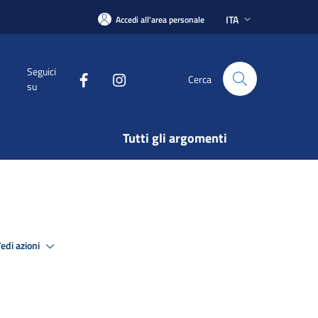
ITA
Accedi all'area personale
Seguici
Cerca
su
Tutti gli argomenti
edi azioni