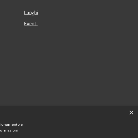
Luoghi
Eventi
×
nzionamento e
nformazioni