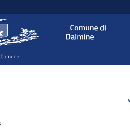
Comune di
Dalmine
il Comune
V
6