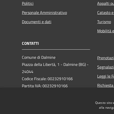
Politici
Appalti pu
Personale Amministrativo
Catasto e
Documenti e dati
Turismo
Mobilità e
CONTATTI
Comune di Dalmine
Prenotaz
Piazza della Libertà, 1 - Dalmine (BG) -
Segnalazi
24044
Leggi le 
Codice Fiscale: 00232910166
Richiesta
Partita IVA: 00232910166
PEC:
protocollo@pec.comune.dalmine.bg.it
Questo sito 
Centralino Unico: 035/62.24.711
alla navig