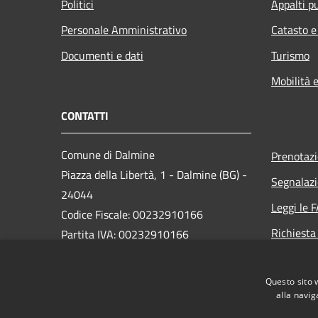
Politici
Appalti pu
Personale Amministrativo
Catasto e
Documenti e dati
Turismo
Mobilità e
CONTATTI
Comune di Dalmine
Prenotaz
Piazza della Libertà, 1 - Dalmine (BG) -
Segnalazi
24044
Leggi le 
Codice Fiscale: 00232910166
Richiesta
Partita IVA: 00232910166
PEC:
protocollo@pec.comune.dalmine.bg.it
Questo sito 
Centralino Unico: 035/62.24.711
alla navig