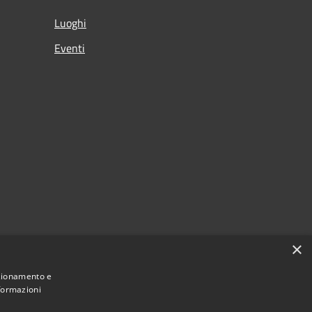
Luoghi
Eventi
×
nzionamento e
nformazioni