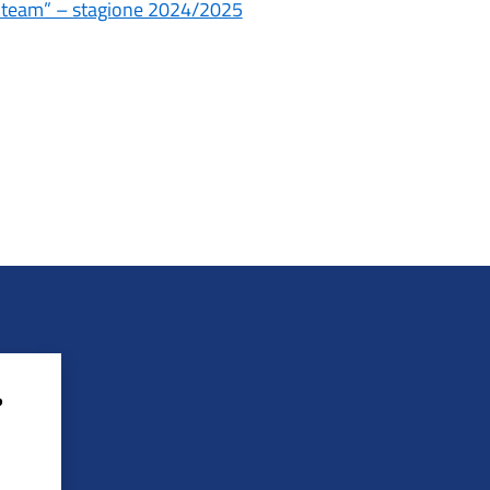
al team” – stagione 2024/2025
?