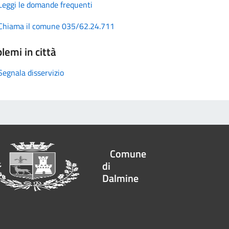
Leggi le domande frequenti
Chiama il comune 035/62.24.711
lemi in città
Segnala disservizio
Comune
di
Dalmine