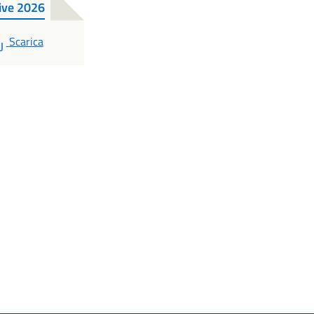
tive 2026
PDF
Scarica