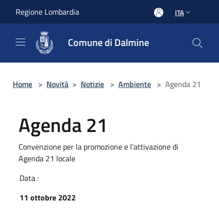
Salta al contenuto principale
Regione Lombardia
ITA
Comune di Dalmine
Home
>
Novità
>
Notizie
>
Ambiente
>
Agenda 21
Agenda 21
Convenzione per la promozione e l’attivazione di
Agenda 21 locale
Data :
11 ottobre 2022