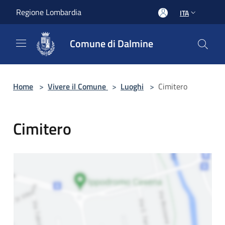
Salta al contenuto principale
Regione Lombardia
ITA
Comune di Dalmine
Home
>
Vivere il Comune
>
Luoghi
>
Cimitero
Cimitero