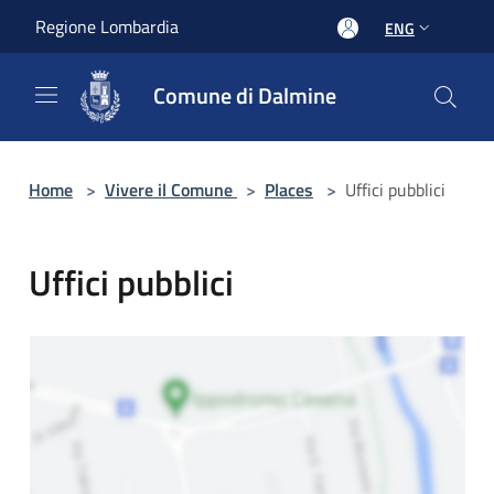
Salta al contenuto principale
Regione Lombardia
ENG
Comune di Dalmine
Home
>
Vivere il Comune
>
Places
>
Uffici pubblici
Uffici pubblici