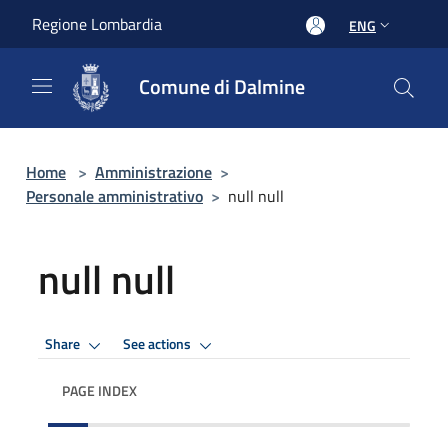
Salta al contenuto principale
Regione Lombardia
ENG
Comune di Dalmine
Home
>
Amministrazione
>
Personale amministrativo
>
null null
null null
Share
See actions
PAGE INDEX