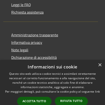
Leggi le FAQ
Richiesta assistenza
Amministrazione trasparente
Informativa privacy
Note legali
Dichiarazione di accessibilità
×
Piano di miglioramento del sito
Informazioni sui cookie
Questo sito web utilizza cookie tecnici e assimilati strettamente
necessari al corretto funzionamento e alla navigazione del sito,
nonché un cookie tecnico analitico al solo fine di elaborare
informazioni statistiche, aggregate e anonime.
RSS
Copyright © 2026 • Comune di
Per maggiori dettagli, può consultare la cookie policy al seguente
link
Accessibility
Dalmine • Powered by
Privacy
Municipium
Admin
•
RIFIUTA TUTTO
ACCETTA TUTTO