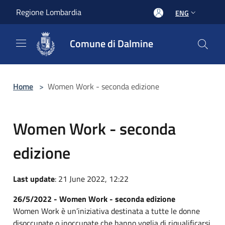
Salta al contenuto principale
Regione Lombardia
ENG
Comune di Dalmine
Home
>
Women Work - seconda edizione
Women Work - seconda
edizione
Last update
: 21 June 2022, 12:22
26/5/2022 - Women Work - seconda edizione
Women Work è un’iniziativa destinata a tutte le donne
disoccupate o inoccupate che hanno voglia di riqualificarsi