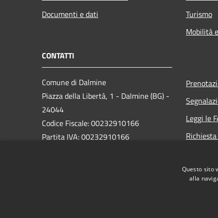
Documenti e dati
Turismo
Mobilità e
CONTATTI
Comune di Dalmine
Prenotaz
Piazza della Libertà, 1 - Dalmine (BG) -
Segnalazi
24044
Leggi le 
Codice Fiscale: 00232910166
Richiesta
Partita IVA: 00232910166
PEC:
protocollo@pec.comune.dalmine.bg.it
Questo sito 
Centralino Unico: 035/62.24.711
alla navig