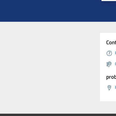
Cont
prob