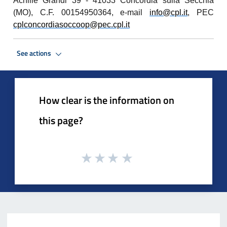
Achille Grandi 39 - 41033
Concordia sulla Secchia
(MO), C.F. 00154950364, e-mail
info@cpl.it
, PEC
cplconcordiasoccoop@pec.cpl.it
See actions
How clear is the information on
this page?