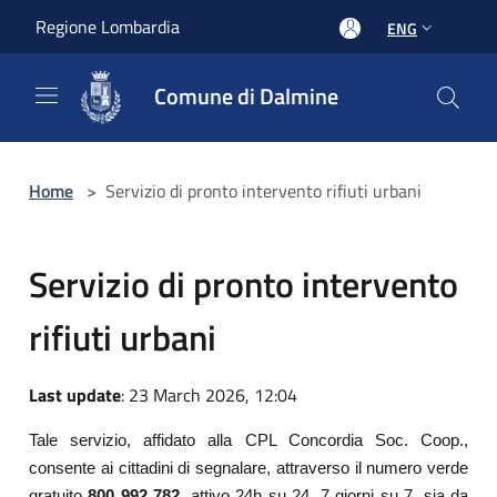
Salta al contenuto principale
Regione Lombardia
ENG
Comune di Dalmine
Home
>
Servizio di pronto intervento rifiuti urbani
Servizio di pronto intervento
rifiuti urbani
Last update
: 23 March 2026, 12:04
Tale servizio, affidato alla CPL Concordia Soc. Coop.,
consente ai cittadini di segnalare, attraverso il numero verde
gratuito
800 992 782
, attivo 24h su 24, 7 giorni su 7, sia da