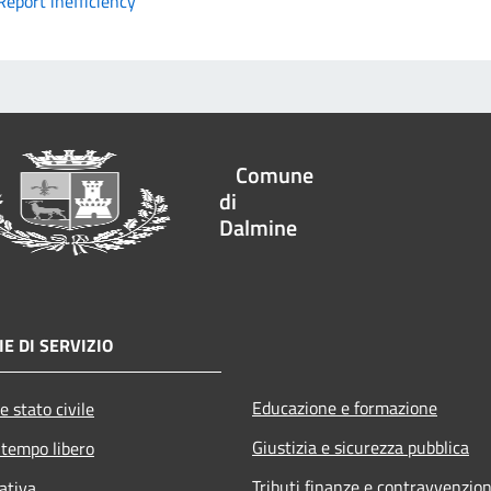
Report inefficiency
Comune
di
Dalmine
E DI SERVIZIO
Educazione e formazione
e stato civile
Giustizia e sicurezza pubblica
 tempo libero
Tributi,finanze e contravvenzion
ativa