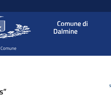
Comune di
Dalmine
il Comune
S
s”