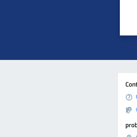
Cont
prob