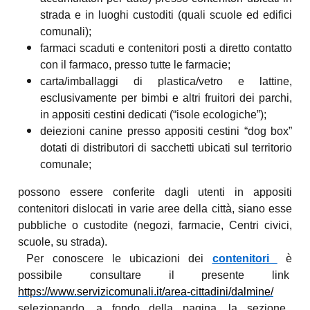
strada e in luoghi custoditi (quali scuole ed edifici
comunali);
farmaci scaduti e contenitori posti a diretto contatto
con il farmaco, presso tutte le farmacie;
carta/imballaggi di plastica/vetro e lattine,
esclusivamente per bimbi e altri fruitori dei parchi,
in appositi cestini dedicati (“isole ecologiche”);
deiezioni canine presso appositi cestini “dog box”
dotati di distributori di sacchetti ubicati sul territorio
comunale;
possono essere conferite dagli utenti in appositi
contenitori dislocati in varie aree della città, siano esse
pubbliche o custodite (negozi, farmacie, Centri civici,
scuole, su strada).
Per conoscere le ubicazioni dei
contenitori
è
possibile consultare il presente link
https://www.servizicomunali.it/area-cittadini/dalmine/
selezionando, a fondo della pagina, la sezione