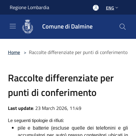
Salta al contenuto principale
Regione Lombardia
ENG
Comune di Dalmine
Home
>
Raccolte differenziate per punti di conferimento
Raccolte differenziate per
punti di conferimento
Last update
: 23 March 2026, 11:49
Le seguenti tipologie di rifiuti:
pile e batterie (escluse quelle dei telefonini e gli
accumulatori per auto) presso contenitori ubicati in