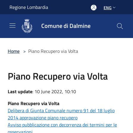
Salta al contenuto principale
Regione Lombardia
ENG
Comune di Dalmine
Home
>
Piano Recupero via Volta
Piano Recupero via Volta
Last update
: 10 June 2022, 10:10
Piano Recupero via Volta
Delibera di Giunta Comunale numero 91 del 18 luglio
2014 approvazione piano recupero
Avviso pubblicazione con decorrenza dei termini per le
osservazioni