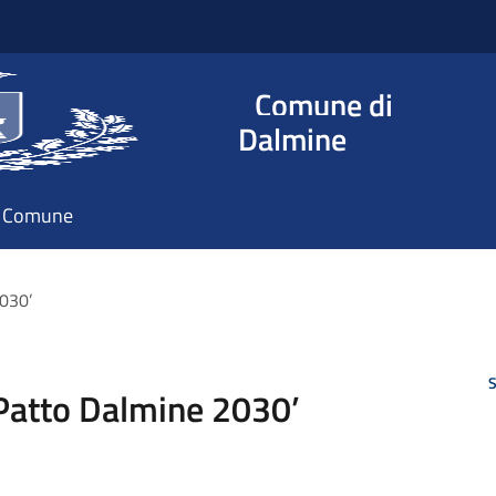
Comune di
Dalmine
il Comune
2030’
S
‘Patto Dalmine 2030’