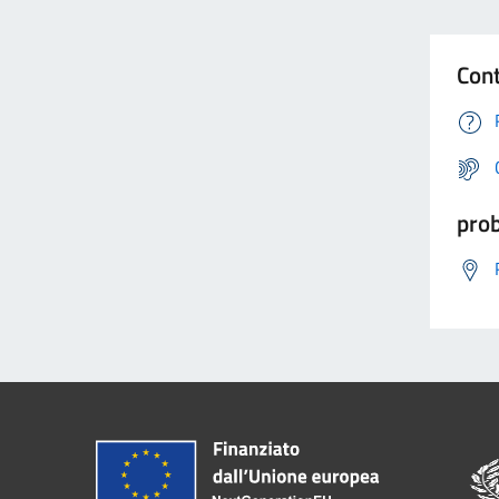
Cont
prob