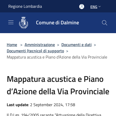
Salta al contenuto principale
Regione Lombardia
ENG
Comune di Dalmine
Home
>
Amministrazione
>
Documenti e dati
>
Documenti (tecnico) di supporto
>
Mappatura acustica e Piano d’Azione della Via Provinciale
Mappatura acustica e Piano
d’Azione della Via Provinciale
Last update
: 2 September 2024, 17:58
Il D.Lgs. 194/2005 recante “Attuazione della Direttiva