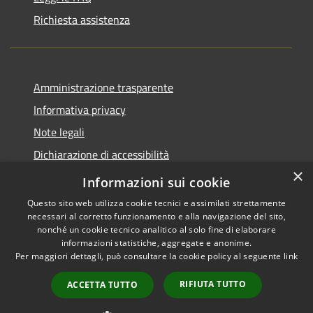
Richiesta assistenza
Amministrazione trasparente
Informativa privacy
Note legali
Dichiarazione di accessibilità
×
Piano di miglioramento del sito
Informazioni sui cookie
Questo sito web utilizza cookie tecnici e assimilati strettamente
necessari al corretto funzionamento e alla navigazione del sito,
nonché un cookie tecnico analitico al solo fine di elaborare
informazioni statistiche, aggregate e anonime.
RSS
Copyright © 2026 • Comune di
Per maggiori dettagli, può consultare la cookie policy al seguente
link
Accessibility
Dalmine • Powered by
Privacy
Municipium
Admin
•
RIFIUTA TUTTO
ACCETTA TUTTO
Cookie
access