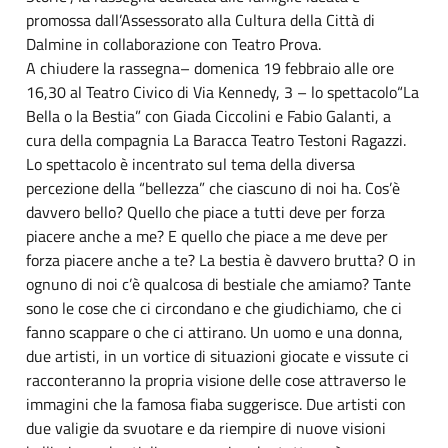
promossa dall’Assessorato alla Cultura della Città di
Dalmine in collaborazione con Teatro Prova.
A chiudere la rassegna– domenica 19 febbraio alle ore
16,30 al Teatro Civico di Via Kennedy, 3 – lo spettacolo“La
Bella o la Bestia” con Giada Ciccolini e Fabio Galanti, a
cura della compagnia La Baracca Teatro Testoni Ragazzi.
Lo spettacolo è incentrato sul tema della diversa
percezione della “bellezza” che ciascuno di noi ha. Cos’è
davvero bello? Quello che piace a tutti deve per forza
piacere anche a me? E quello che piace a me deve per
forza piacere anche a te? La bestia è davvero brutta? O in
ognuno di noi c’è qualcosa di bestiale che amiamo? Tante
sono le cose che ci circondano e che giudichiamo, che ci
fanno scappare o che ci attirano. Un uomo e una donna,
due artisti, in un vortice di situazioni giocate e vissute ci
racconteranno la propria visione delle cose attraverso le
immagini che la famosa fiaba suggerisce. Due artisti con
due valigie da svuotare e da riempire di nuove visioni