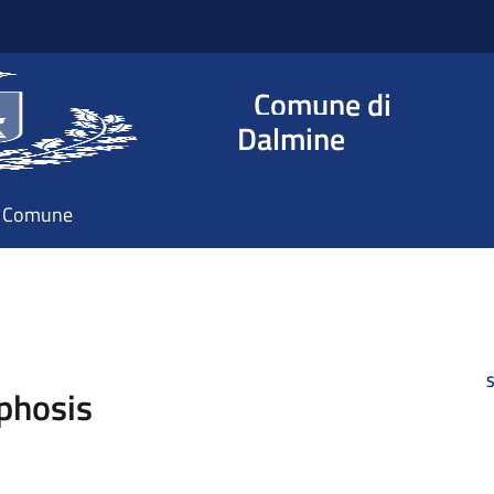
Comune di
Dalmine
il Comune
S
phosis