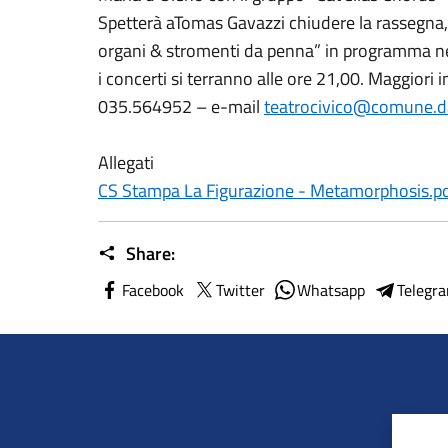
Spetterà aTomas Gavazzi chiudere la rassegna,
organi & stromenti da penna” in programma nel
i concerti si terranno alle ore 21,00. Maggiori in
035.564952 – e-mail
teatrocivico@comune.da
Allegati
CS Stampa La Figurazione - Metamorphosis.p
Share:
Facebook
Twitter
Whatsapp
Telegr