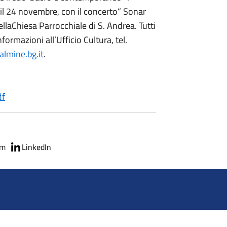
il 24 novembre, con il concerto“ Sonar
laChiesa Parrocchiale di S. Andrea. Tutti
formazioni all’Ufficio Cultura, tel.
lmine.bg.it
.
df
am
LinkedIn