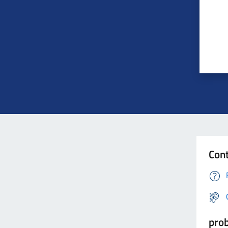
Cont
prob