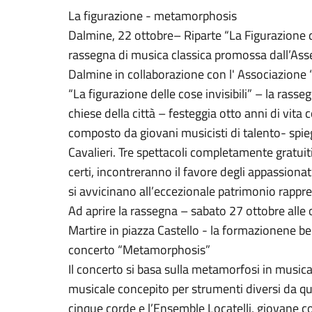
La figurazione - metamorphosis
Dalmine, 22 ottobre– Riparte “La Figurazione del
rassegna di musica classica promossa dall’Asses
Dalmine in collaborazione con l' Associazione 
“La figurazione delle cose invisibili” – la rasse
chiese della città – festeggia otto anni di vita
composto da giovani musicisti di talento- spieg
Cavalieri. Tre spettacoli completamente gratuit
certi, incontreranno il favore degli appassiona
si avvicinano all’eccezionale patrimonio rappre
Ad aprire la rassegna – sabato 27 ottobre alle
Martire in piazza Castello - la formazionene b
concerto “Metamorphosis”
Il concerto si basa sulla metamorfosi in musica
musicale concepito per strumenti diversi da quell
cinque corde e l’Ensemble Locatelli, giovan