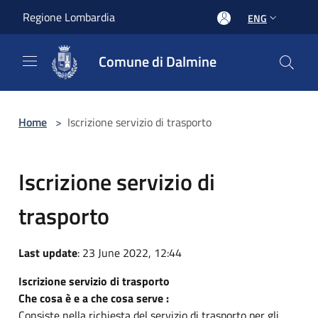
Salta al contenuto principale
Regione Lombardia
ENG
Comune di Dalmine
Home
>
Iscrizione servizio di trasporto
Iscrizione servizio di
trasporto
Last update
: 23 June 2022, 12:44
Iscrizione servizio di trasporto
Che cosa è e a che cosa serve :
Consiste nella richiesta del servizio di trasporto per gli