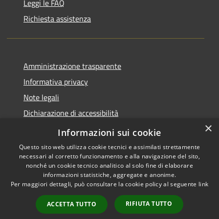
Leggi le FAQ
Richiesta assistenza
Amministrazione trasparente
Informativa privacy
Note legali
Dichiarazione di accessibilità
×
Piano di miglioramento del sito
Informazioni sui cookie
Questo sito web utilizza cookie tecnici e assimilati strettamente
necessari al corretto funzionamento e alla navigazione del sito,
nonché un cookie tecnico analitico al solo fine di elaborare
informazioni statistiche, aggregate e anonime.
RSS
Copyright © 2026 • Comune di
Per maggiori dettagli, può consultare la cookie policy al seguente
link
Accessibility
Dalmine • Powered by
Privacy
Municipium
Admin
•
RIFIUTA TUTTO
ACCETTA TUTTO
Cookie
access