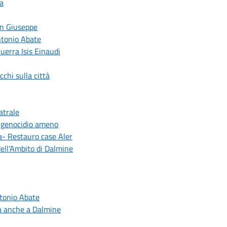
a
an Giuseppe
ntonio Abate
uerra Isis Einaudi
chi sulla città
atrale
l genocidio ameno
a- Restauro case Aler
ell'Ambito di Dalmine
tonio Abate
ia anche a Dalmine