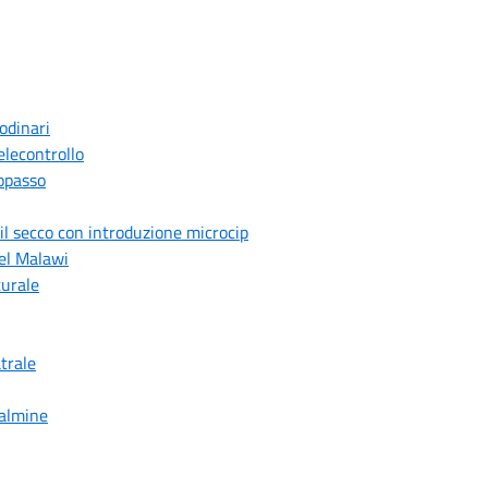
odinari
lecontrollo
opasso
il secco con introduzione microcip
el Malawi
turale
trale
Dalmine