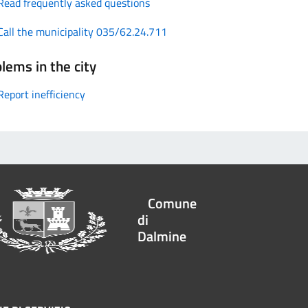
Read frequently asked questions
Call the municipality 035/62.24.711
lems in the city
Report inefficiency
Comune
di
Dalmine