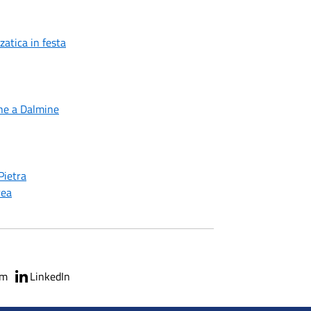
atica in festa
he a Dalmine
Pietra
rea
am
LinkedIn