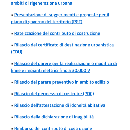
ambiti di rigenerazione urbana
•
Presentazione di suggerimenti e proposte per il
piano di governo del territorio (PGT)
•
Rateizzazione del contributo di costruzione
•
Rilascio del certificato di destinazione urbanistica
(CDU)
•
Rilascio del parere per la realizzazione o modifica di
linee e impianti elettrici fino a 30.000 V
•
Rilascio del parere preventivo in ambito edilizio
•
Rilascio del permesso di costruire (PDC)
•
Rilascio dell'attestazione di idoneità abitativa
•
Rilascio della dichiarazione di inagibilità
•
Rimborso del contributo di costruzione