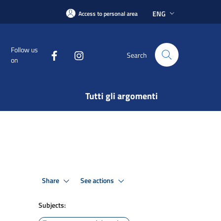
ENG
Access to personal area
Follow us
Search
on
Tutti gli argomenti
Share
See actions
Subjects: