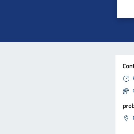
Cont
prob