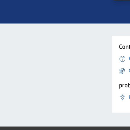
Cont
prob