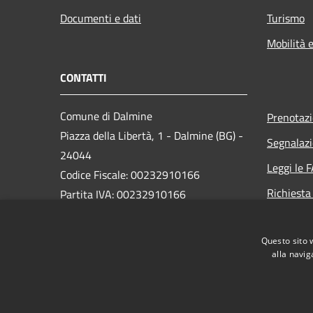
Documenti e dati
Turismo
Mobilità e
CONTATTI
Comune di Dalmine
Prenotaz
Piazza della Libertà, 1 - Dalmine (BG) -
Segnalazi
24044
Leggi le 
Codice Fiscale: 00232910166
Richiesta
Partita IVA: 00232910166
PEC:
protocollo@pec.comune.dalmine.bg.it
Questo sito 
Centralino Unico: 035/62.24.711
alla navig