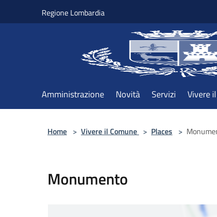
Salta al contenuto principale
Regione Lombardia
Amministrazione
Novità
Servizi
Vivere 
Home
>
Vivere il Comune
>
Places
>
Monume
Monumento